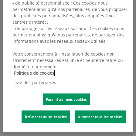
- de publicité personnalisée : Ces cookies nous
permettent ainsi qu'à nos partenaires, de vous proposer
des publicités personnalisées, plus adaptées à vos
centres d’intérêt ;
- de partage sur les réseaux sociaux : Ces cookies nous
permettent ainsi qu'à nos partenaires, de partager des
informations avec les réseaux sociaux utilisés ;
Votre consentement à l'installation de cookies non
16 FEBRUARY 2026
PAN-EUROPEAN
strictement nécessaires est libre et peut être retiré ou
donné à tout moment.
BNP Paribas Real Estate announce la mise
Politique de cookies
en place d'une nouvelle gouvernance pour
accompagner sa stratégie de
Liste des partenaires
développment
Paramétrer mes cookies
Thierry Laroue-Pont est nommé Président
Exécutif et Jean-Maxime Jouis est nommé Chief
Executive Officer (CEO) de BNP Paribas Real
Refuser tous les cookies
Autoriser tous les cookies
Estate.