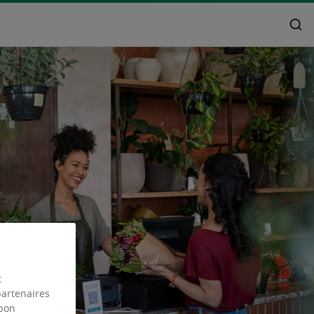
t
partenaires
 bon