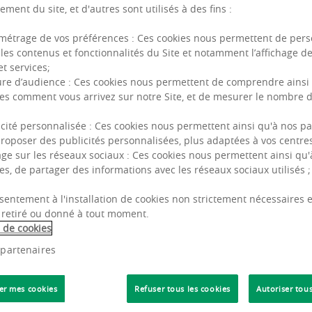
ement du site, et d'autres sont utilisés à des fins :
métrage de vos préférences : Ces cookies nous permettent de pers
les contenus et fonctionnalités du Site et notamment l’affichage d
et services;
re d’audience : Ces cookies nous permettent de comprendre ainsi
es comment vous arrivez sur notre Site, et de mesurer le nombre d
icité personnalisée : Ces cookies nous permettent ainsi qu'à nos pa
issement
roposer des publicités personnalisées, plus adaptées à vos centres 
age sur les réseaux sociaux : Ces cookies nous permettent ainsi qu'
es, de partager des informations avec les réseaux sociaux utilisés ;
gain d’attractivité
sentement à l'installation de cookies non strictement nécessaires es
entreprise repartent à la hausse en Europe,
le
 retiré ou donné à tout moment.
e de cookies
lus forte progression
parmi l’ensemble des
 partenaires
issement de 31%
au cours des douze derniers
+3%), le bureau (+13%) et la logistique (+19%).
er mes cookies
Refuser tous les cookies
Autoriser tous