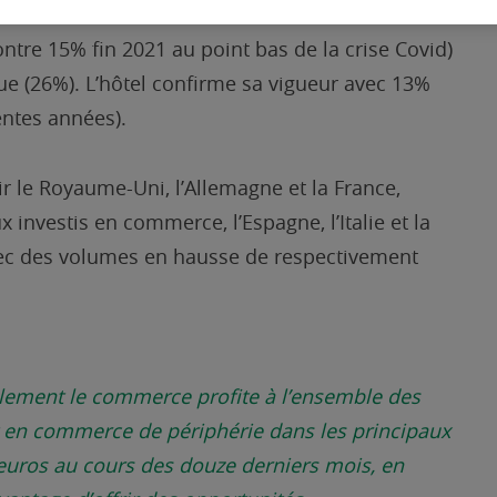
12 derniers mois,
le commerce demeure en
ntre 15% fin 2021 au point bas de la crise Covid)
ue (26%). L’hôtel confirme sa vigueur avec 13%
ntes années).
ir le Royaume-Uni, l’Allemagne et la France,
 investis en commerce, l’Espagne, l’Italie et la
vec des volumes en hausse de respectivement
llement le commerce profite à l’ensemble des
t en commerce de périphérie dans les principaux
d’euros au cours des douze derniers mois, en