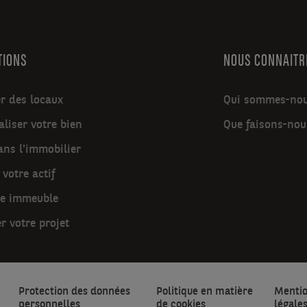
TIONS
NOUS CONNAITR
r des locaux
Qui sommes-no
liser votre bien
Que faisons-nou
ans l'immobilier
 votre actif
re immeuble
r votre projet
Protection des données
Politique en matière
Menti
personnelles
de cookies
légale