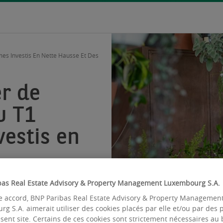
es Investis En Nette Hausse Et Des
r de
u T1
vestis en
bas Real Estate Advisory & Property Management Luxembourg S.A.
bles
e accord, BNP Paribas Real Estate Advisory & Property Managemen
g S.A. aimerait utiliser des cookies placés par elle et/ou par des 
ésent site. Certains de ces cookies sont strictement nécessaires au