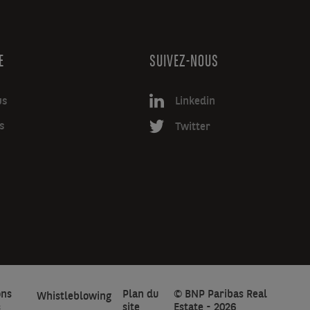
E
SUIVEZ-NOUS
us
Linkedin
s
Twitter
ons
Plan du
© BNP Paribas Real
Whistleblowing
s
site
Estate - 2026