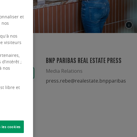
onnaliser et
e nos
 qu'à nos
e visiteurs
rtenaires,
BNP PARIBAS REAL ESTATE PRESS
d’intérêt ;
à nos
Media Relations
press.rebe@realestate.bnpparibas
t libre et
 les cookies