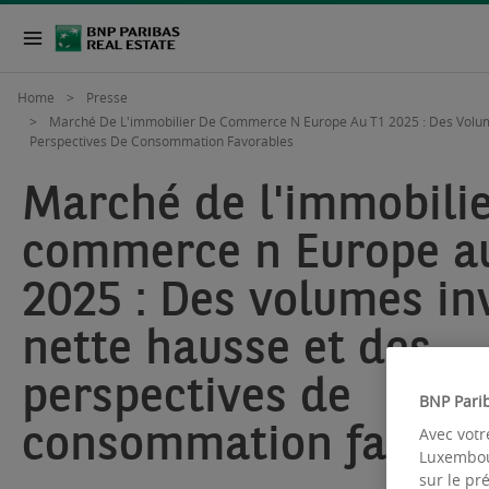
Home
Presse
Marché De L'immobilier De Commerce N Europe Au T1 2025 : Des Volum
Perspectives De Consommation Favorables
Marché de l'immobilie
commerce n Europe a
2025 : Des volumes in
nette hausse et des
perspectives de
BNP Pari
consommation favora
Avec votr
Luxembour
sur le pr