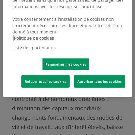
informations avec les réseaux sociaux utilisés ;
Votre consentement à l'installation de cookies non
Le marché immobilier
strictement nécessaires est libre et peut être retiré ou
donné à tout moment.
européen connaît une
Politique de cookies
période de transition
Liste des partenaires
mais reste résilient
Paramétrer mes cookies
2023 a été une année charnière et difficile
Refuser tous les cookies
Autoriser tous les cookies
pour le marché de l’immobilier, qui a été
confronté à de nombreux problèmes :
diminution des capitaux mondiaux,
changements fondamentaux des modes de
vie et de travail, taux d’intérêt élevés, baisse