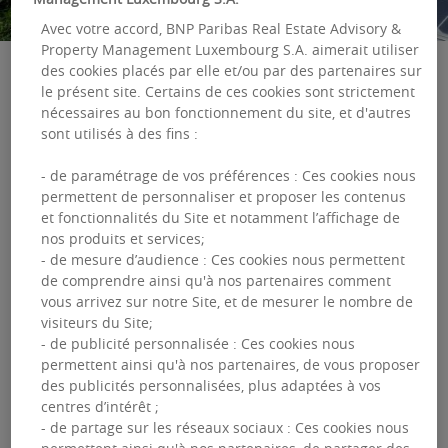
Avec votre accord, BNP Paribas Real Estate Advisory &
Property Management Luxembourg S.A. aimerait utiliser
des cookies placés par elle et/ou par des partenaires sur
le présent site. Certains de ces cookies sont strictement
nécessaires au bon fonctionnement du site, et d'autres
Dans cette huitième édition, « The
sont utilisés à des fins :
Lighthouse H1 2024 – European Property
- de paramétrage de vos préférences : Ces cookies nous
Market Outlook », BNP Paribas REIM
permettent de personnaliser et proposer les contenus
présente ses perspectives pour le marché
et fonctionnalités du Site et notamment l’affichage de
nos produits et services;
immobilier européen en s’appuyant sur ses
- de mesure d’audience : Ces cookies nous permettent
prévisions internes, ses analyses et
de comprendre ainsi qu'à nos partenaires comment
vous arrivez sur notre Site, et de mesurer le nombre de
l’expertise de ses équipes locales. BNP
visiteurs du Site;
Paribas REIM définit ici ses convictions et
- de publicité personnalisée : Ces cookies nous
permettent ainsi qu'à nos partenaires, de vous proposer
ses opportunités d’investissement pour
des publicités personnalisées, plus adaptées à vos
début 2024 et au-delà.
centres d’intérêt ;
- de partage sur les réseaux sociaux : Ces cookies nous
permettent ainsi qu'à nos partenaires, de partager des